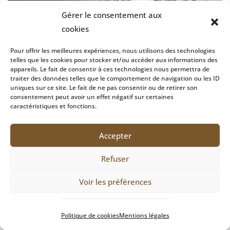
Gérer le consentement aux
cookies
Pour offrir les meilleures expériences, nous utilisons des technologies
telles que les cookies pour stocker et/ou accéder aux informations des
appareils. Le fait de consentir à ces technologies nous permettra de
traiter des données telles que le comportement de navigation ou les ID
uniques sur ce site. Le fait de ne pas consentir ou de retirer son
consentement peut avoir un effet négatif sur certaines
caractéristiques et fonctions.
15 erreurs qui empêchent les
étudiants de trouver un stage ou
une alternance
Accepter
JUIN 5, 2026
Refuser
Voir les préférences
Politique de cookies
Mentions légales